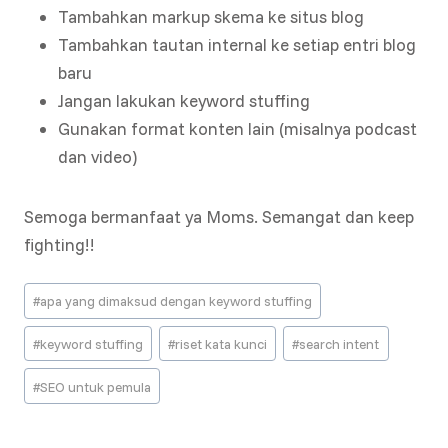
Tambahkan markup skema ke situs blog
Tambahkan tautan internal ke setiap entri blog
baru
Jangan lakukan keyword stuffing
Gunakan format konten lain (misalnya podcast
dan video)
Semoga bermanfaat ya Moms. Semangat dan keep
fighting!!
Post
#
apa yang dimaksud dengan keyword stuffing
Tags:
#
keyword stuffing
#
riset kata kunci
#
search intent
#
SEO untuk pemula