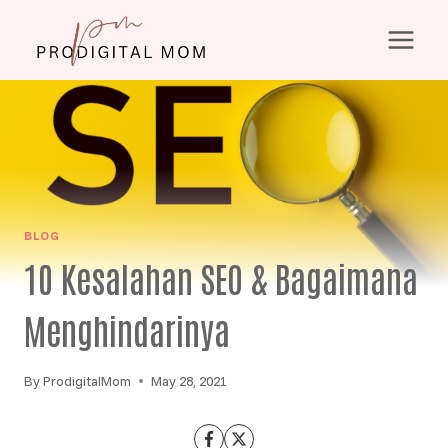
Skip
to
content
BLOG
10 Kesalahan SEO & Bagaimana
Menghindarinya
By
ProdigitalMom
May 28, 2021