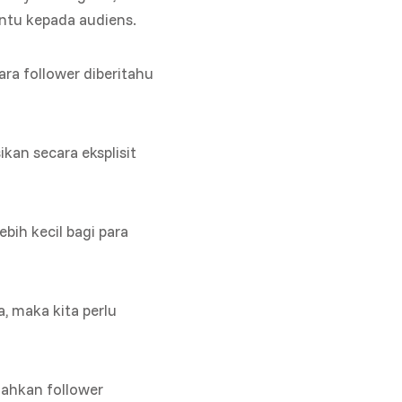
entu kepada audiens.
ara follower diberitahu
kan secara eksplisit
ih kecil bagi para
a, maka kita perlu
dahkan follower