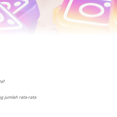
te
?
g jumlah rata-rata