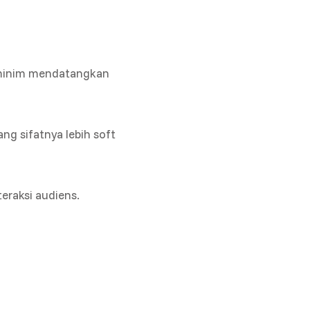
 minim mendatangkan
g sifatnya lebih soft
teraksi audiens.