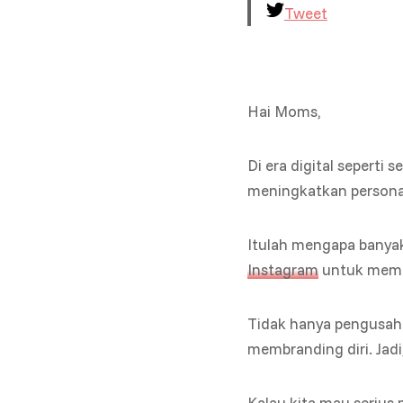
Tweet
Hai Moms,
Di era digital seperti s
meningkatkan personal
Itulah mengapa banya
Instagram
untuk memb
Tidak hanya pengusaha
membranding diri. Jadi
Kalau kita mau serius