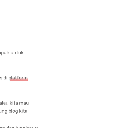
ampuh untuk
s di
platform
alau kita mau
ung blog kita.
en dan juga harus