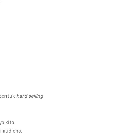
?
 bentuk
hard selling
ya kita
 audiens.