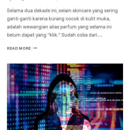
Selama dua dekade ini, selain skincare yang sering
ganti ganti karena kurang cocok di kulit muka,
adalah wewangian alias parfum yang selama ini
belum dapat yang “klik.” Sudah coba dari…
GENDERLESS
READ MORE
FRAGRANCES:
BREAKING
STEREOTYPES
WITH
HINT
OF
YOU