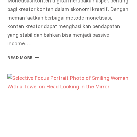
Monetisasi konten digital merupakan aspek penting
bagi kreator konten dalam ekonomi kreatif. Dengan
memanfaatkan berbagai metode monetisasi,
konten kreator dapat menghasilkan pendapatan
yang stabil dan bahkan bisa menjadi passive
income….
MENGENAL
READ MORE
MONETISASI
KONTEN
DIGITAL:
STRATEGI
MENGHASILKAN
INCOME
DI
DUNIA
MAYA