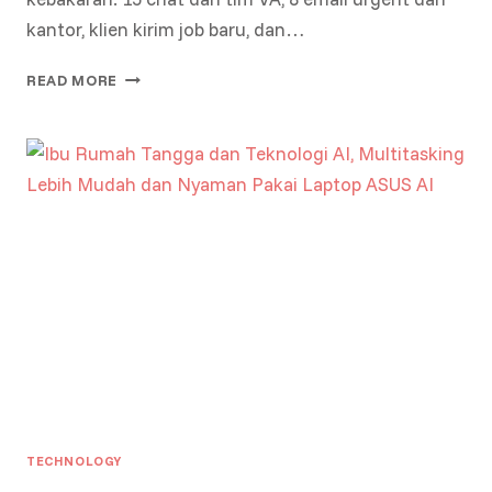
kantor, klien kirim job baru, dan…
5
READ MORE
BISNIS,
1
LAPTOP,
INFINITE
POSSIBILITIES:
DIARY
SEORANG
DIGITAL
MOM
ENTREPRENEUR
TECHNOLOGY