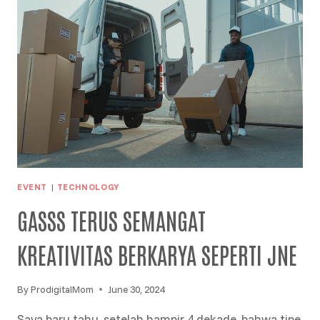
TEKNOLOGI
AI,
MULTITASKING
LEBIH
MUDAH
DAN
NYAMAN
PAKAI
LAPTOP
ASUS
AI
EVENT
|
TECHNOLOGY
GASSS TERUS SEMANGAT
KREATIVITAS BERKARYA SEPERTI JNE
By
ProdigitalMom
June 30, 2024
Saya baru tahu, setelah hampir 4 dekade, bahwa tipe