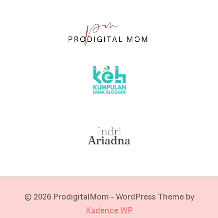
© 2026 ProdigitalMom - WordPress Theme by
Kadence WP