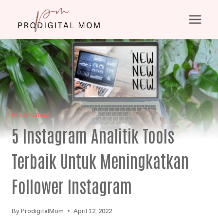
Skip
to
content
INSTAGRAM
5 Instagram Analitik Tools
Terbaik Untuk Meningkatkan
Follower Instagram
By
ProdigitalMom
April 12, 2022